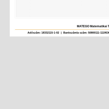
MATEGO Matematikai T
Adószám: 18332115-1-02
|
Bankszámla szám: 50800111-111953